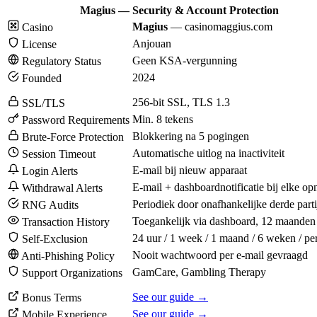
Magius — Security & Account Protection
Magius
— casinomaggius.com
Casino
Anjouan
License
Geen KSA-vergunning
Regulatory Status
2024
Founded
256-bit SSL, TLS 1.3
SSL/TLS
Min. 8 tekens
Password Requirements
Blokkering na 5 pogingen
Brute-Force Protection
Automatische uitlog na inactiviteit
Session Timeout
E-mail bij nieuw apparaat
Login Alerts
E-mail + dashboardnotificatie bij elke o
Withdrawal Alerts
Periodiek door onafhankelijke derde parti
RNG Audits
Toegankelijk via dashboard, 12 maanden
Transaction History
24 uur / 1 week / 1 maand / 6 weken / p
Self-Exclusion
Nooit wachtwoord per e-mail gevraagd
Anti-Phishing Policy
GamCare, Gambling Therapy
Support Organizations
See our guide →
Bonus Terms
See our guide →
Mobile Experience