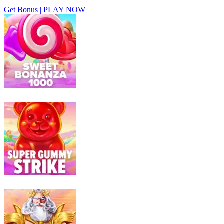
Get Bonus | PLAY NOW